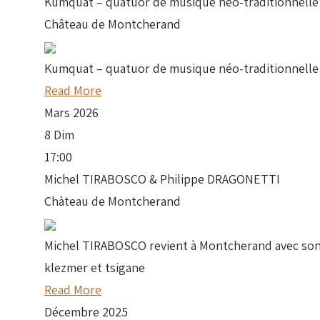
Kumquat – quatuor de musique néo-traditionnelle 
Château de Montcherand
Kumquat – quatuor de musique néo-traditionnelle ir
Read More
Mars
2026
8
Dim
17:00
Michel TIRABOSCO & Philippe DRAGONETTI
Chàteau de Montcherand
Michel TIRABOSCO revient à Montcherand avec son c
klezmer et tsigane
Read More
Décembre
2025